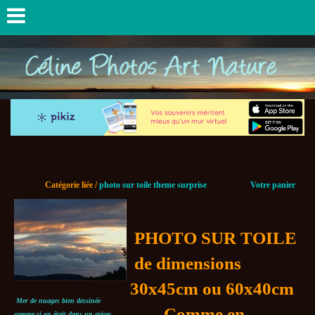
Catégorie liée /
photo sur toile theme surprise
Votre panier
PHOTO SUR TOILE
de dimensions
30x45cm ou 60x40cm
Mer de nuages bien dessinée
Comme en
comme si on était dans un avion