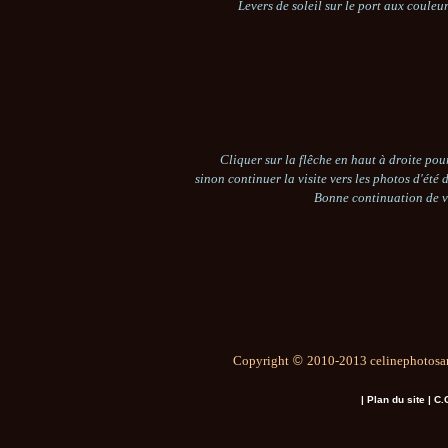
Levers de soleil sur le port aux couleu
Cliquer sur la flêche en haut à droite pou
sinon continuer la visite vers les photos d'été
Bonne continuation de
Copyright
©
2010-2013 celinephotosar
|
Plan du site
|
C.