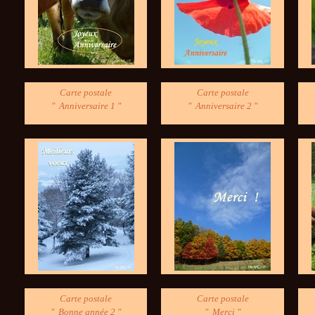
Carte postale
Carte postale
" Anniversaire 1 "
" Anniversaire 2 "
Carte postale
Carte postale
" Bonne année 2 "
" Merci "