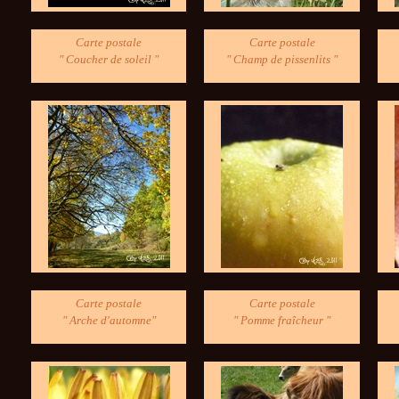
Carte postale
Carte postale
" Coucher de soleil "
" Champ de pissenlits "
Carte postale
Carte postale
" Arche d'automne"
" Pomme fraîcheur "