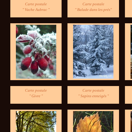
Carte postale
Carte postale
" Vache Aubrac "
" Balade dans les prés"
Carte postale
Carte postale
" Givre "
" Sapins enneigés "