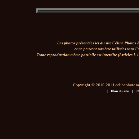
Les photos présentées ici du site Céline Photos A
et ne peuvent pas être utilisées sans l
Toute reproduction même partielle est interdite (Articles
L 1
Copyright
©
2010-2011 celinephotosar
|
Plan du site
|
C