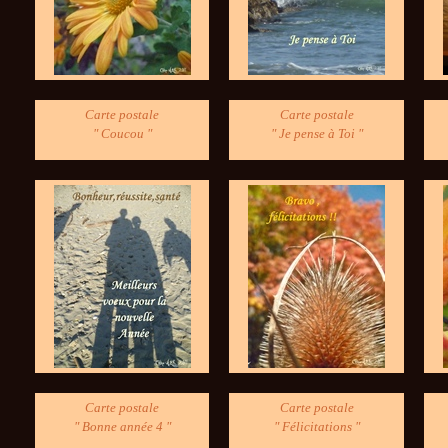
Carte postale
Carte postale
" Coucou "
" Je pense à Toi "
Carte postale
Carte postale
" Bonne année 4 "
" Félicitations "