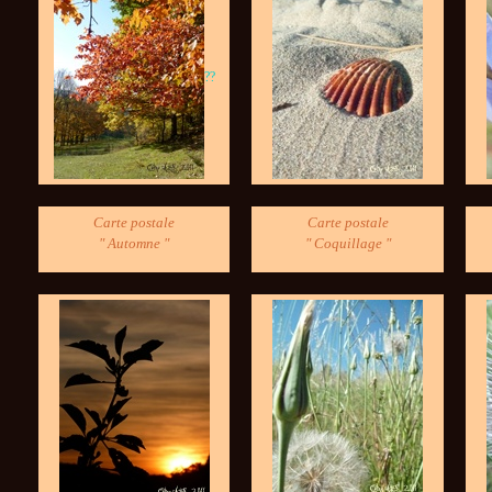
?
?
Carte postale
Carte postale
" Automne "
" Coquillage "