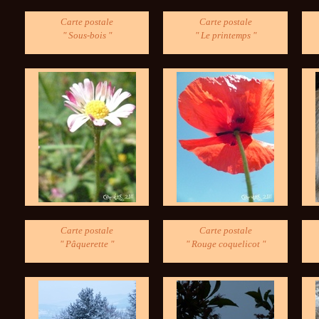
Carte postale
Carte postale
" Sous-bois "
" Le printemps "
Carte postale
Carte postale
" Pâquerette "
" Rouge coquelicot "