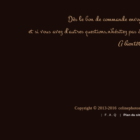
Dès
le bon de commande envoyé
et si vous avez d'autres questions,n
'hésitez pas
A bientôt
Copyright
©
2013-2016 celinephotosa
|
F . A . Q
|
Plan du sit