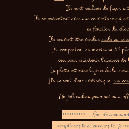
Ils sont réalisés de façon ar
Ils se présentent
avec une
couverture qui es
en fonction du choi
Ils peuvent être vendus
seuls ou ave
Ils comportent au maximum 52 pho
ceci pour maintenir l'aisance de
La photo est mise le jour de la sema
Ils ne sont donc réalisés que
sur co
Un joli cadeau pour soi ou à off
>>>>>>>>>>
Bon de commande
remplissez-le et envoyez-le, je v