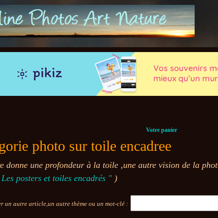
Votre panier
gorie photo sur toile encadree
e donne une profondeur à la toile ,une autre vision de la photo
 Les posters et toiles encadrés "
)
 un autre article,un autre thème ou un mot-clé :