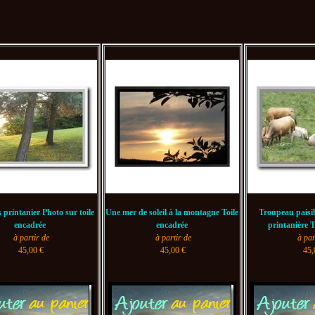
 printanier Photo sur toile
Une mer de soleil à la montagne Toile
Troupeau paisi
encadrée
encadrée
printanière T
à partir de
à partir de
à par
45,00 €
45,00 €
45,