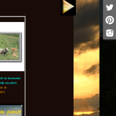
ble en harmonie
oile encadrée
tir de
00 €