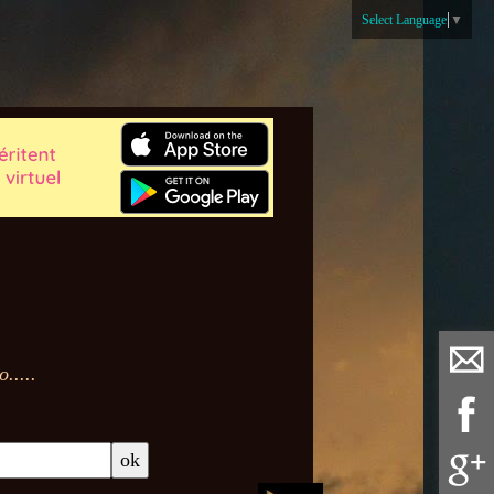
Select Language
▼
.....