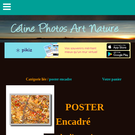
Catégorie liée /
poster encadre
Votre panier
POSTER
Encadré