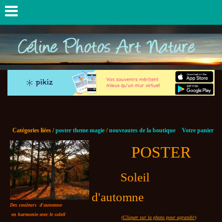
Catégories liées /
poster theme magie
/
nouveautes de la boutique
Votre panier
POSTER
Soleil
d'automne
Des couleurs d'automne
en harmonie avec le soleil
(Cliquer sur la photo pour agrandir
)