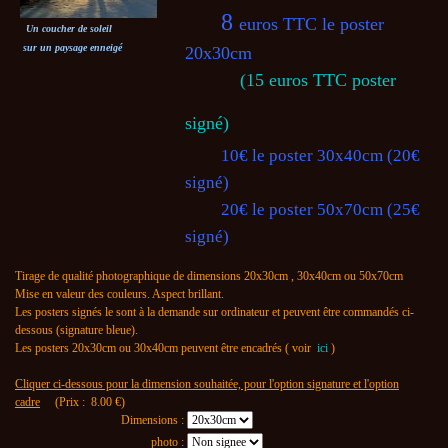
8
euros TTC le poster
Un coucher de soleil
sur un paysage enneigé
20x30cm
(15 euros TTC poster
signé)
10€ le poster 30x40cm (20€
signé)
20€ le poster 50x70cm (25€
signé)
Tirage de qualité photographique de dimensions 20x30cm , 30x40cm ou 50x70cm
Mise en valeur des couleurs. Aspect brillant.
Les posters signés le sont à la demande sur ordinateur et peuvent être commandés ci-
dessous (signature bleue).
Les posters 20x30cm ou 30x40cm peuvent être encadrés ( voir
ici
)
Cliquer ci-dessous pour la dimension souhaitée, pour l'option signature et l'option
cadre
(Prix :
8.00
€)
Dimensions :
photo :