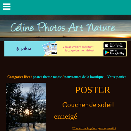
Catégories liées /
poster theme magie
/
nouveautes de la boutique
Votre panier
POSTER
Coucher de soleil
enneigé
(Cliquer sur la photo pour agrandir
)