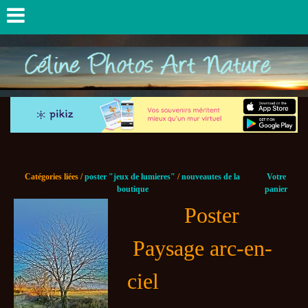
Catégories liées /
poster "jeux de lumieres"
/
nouveautes de la
Votre
boutique
panier
Poster
Paysage arc-en-
ciel