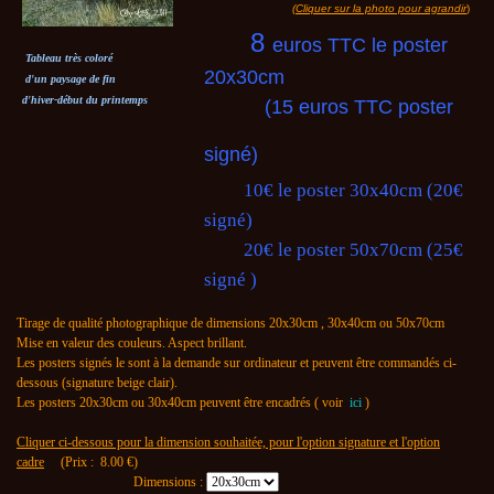
(Cliquer sur la photo pour agrandir
)
8
euros TTC le poster
Tableau très coloré
20x30cm
d'un paysage de fin
d'hiver-début du printemps
(15 euros TTC poster
signé)
10€ le poster 30x40cm (20€
signé)
20€ le poster 50x70cm (25€
signé )
Tirage de qualité photographique de dimensions 20x30cm , 30x40cm ou 50x70cm
Mise en valeur des couleurs. Aspect brillant.
Les posters signés le sont à la demande sur ordinateur et peuvent être commandés ci-
dessous (signature beige clair).
Les posters 20x30cm ou 30x40cm peuvent être encadrés ( voir
ici
)
Cliquer ci-dessous pour la dimension souhaitée, pour l'option signature et l'option
cadre
(Prix :
8.00
€)
Dimensions :