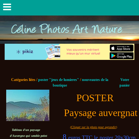
Catégories liées /
poster "jeux de lumieres"
/
nouveautes de la
Votre
boutique
panier
POSTER
Paysage auvergnat
(Cliquer sur la photo pour agrandir
)
Tableau d'un paysage
8
d'Auvergne qui semble peint
euros TTC le poster 20x30cm